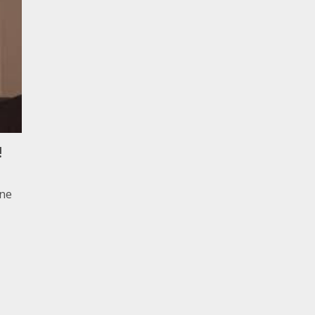
!
one