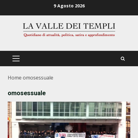
Zum
9 Agosto 2026
Inhalt
springen
PRIMÄRES
MENÜ
Home
omosessuale
omosessuale