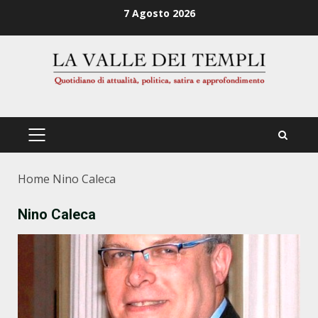
Zum
7 Agosto 2026
Inhalt
springen
PRIMÄRES
MENÜ
Home
Nino Caleca
Nino Caleca