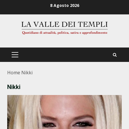
Zum
8 Agosto 2026
Inhalt
springen
PRIMÄRES
MENÜ
Home
Nikki
Nikki