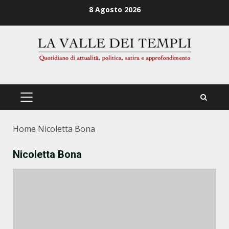
Zum
8 Agosto 2026
Inhalt
springen
PRIMÄRES
MENÜ
Home
Nicoletta Bona
Nicoletta Bona