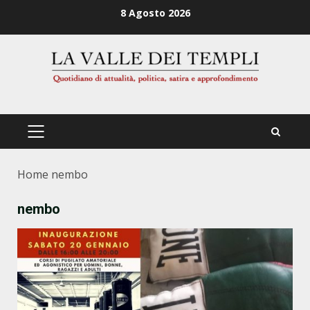
Zum
8 Agosto 2026
Inhalt
springen
PRIMÄRES
MENÜ
Home
nembo
nembo