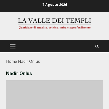
Zum
7 Agosto 2026
Inhalt
springen
PRIMÄRES
MENÜ
Home
Nadir Onlus
Nadir Onlus