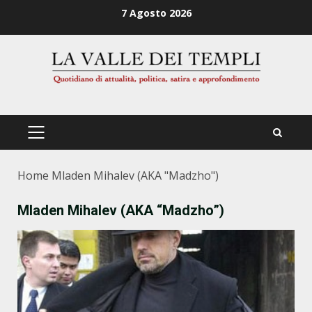
Zum
7 Agosto 2026
Inhalt
springen
PRIMÄRES
MENÜ
Home
Mladen Mihalev (AKA "Madzho")
Mladen Mihalev (AKA “Madzho”)