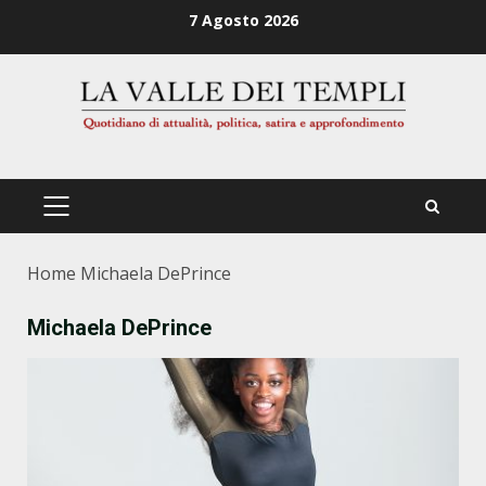
Zum
7 Agosto 2026
Inhalt
springen
PRIMÄRES
MENÜ
Home
Michaela DePrince
Michaela DePrince