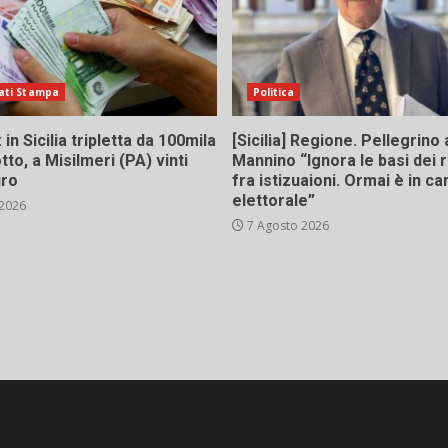
ati Stampa
Politica
in Sicilia tripletta da 100mila
[Sicilia] Regione. Pellegrino 
tto, a Misilmeri (PA) vinti
Mannino “Ignora le basi dei 
uro
fra istizuaioni. Ormai è in 
elettorale”
 2026
7 Agosto 2026