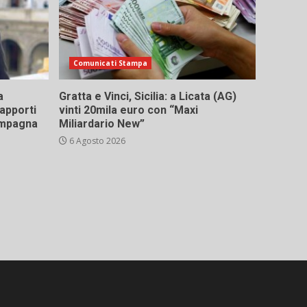
Comunicati Stampa
a
Gratta e Vinci, Sicilia: a Licata (AG)
rapporti
vinti 20mila euro con “Maxi
campagna
Miliardario New”
6 Agosto 2026