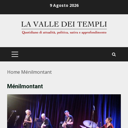
Zum
9 Agosto 2026
Inhalt
springen
PRIMÄRES
MENÜ
Home
Ménilmontant
Ménilmontant