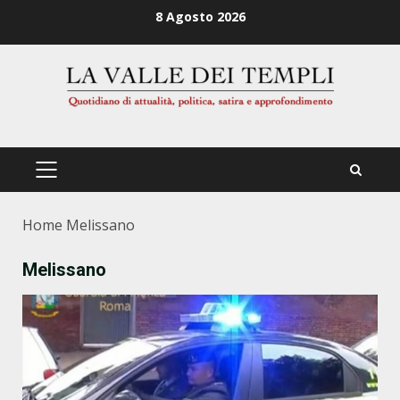
Zum
8 Agosto 2026
Inhalt
springen
PRIMÄRES
MENÜ
Home
Melissano
Melissano