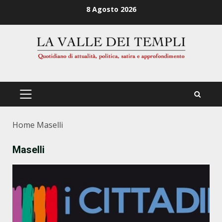
Zum
8 Agosto 2026
Inhalt
springen
PRIMÄRES
MENÜ
Home
Maselli
Maselli