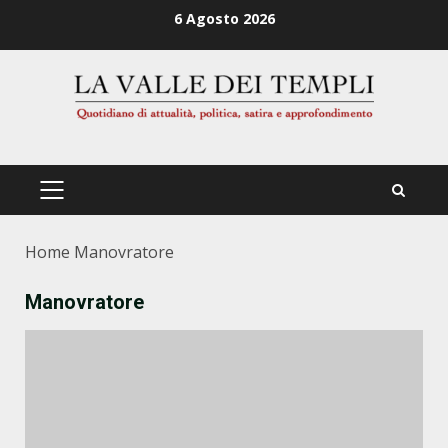
Zum
6 Agosto 2026
Inhalt
springen
PRIMÄRES
MENÜ
Home
Manovratore
Manovratore