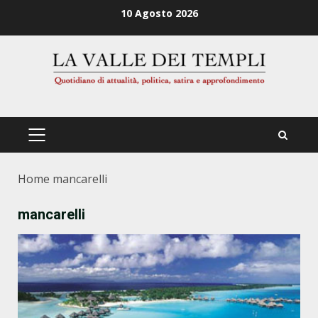
Zum
10 Agosto 2026
Inhalt
springen
PRIMÄRES
MENÜ
Home
mancarelli
mancarelli