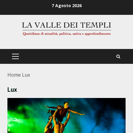
Zum
7 Agosto 2026
Inhalt
springen
PRIMÄRES
MENÜ
Home
Lux
Lux