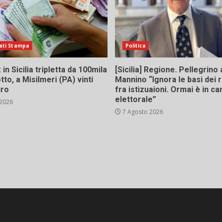
ati Stampa
Politica
in Sicilia tripletta da 100mila
[Sicilia] Regione. Pellegrino 
tto, a Misilmeri (PA) vinti
Mannino “Ignora le basi dei 
uro
fra istizuaioni. Ormai è in 
elettorale”
 2026
7 Agosto 2026