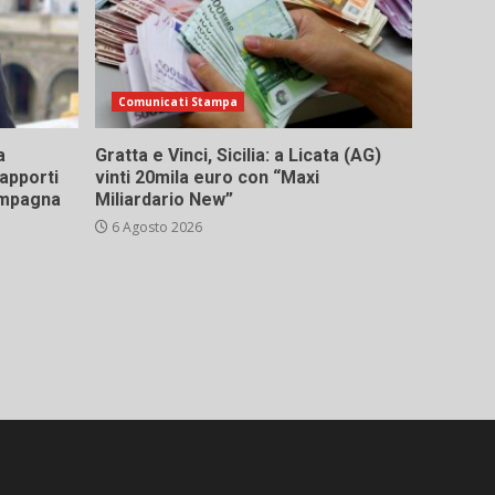
Comunicati Stampa
a
Gratta e Vinci, Sicilia: a Licata (AG)
rapporti
vinti 20mila euro con “Maxi
campagna
Miliardario New”
6 Agosto 2026