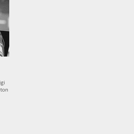
igi
rton