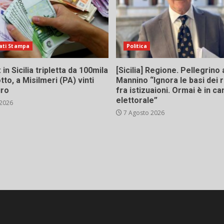
ati Stampa
Politica
in Sicilia tripletta da 100mila
[Sicilia] Regione. Pellegrino 
tto, a Misilmeri (PA) vinti
Mannino “Ignora le basi dei 
uro
fra istizuaioni. Ormai è in 
elettorale”
 2026
7 Agosto 2026