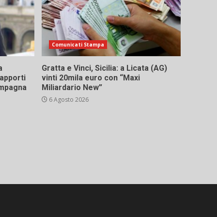
Comunicati Stampa
a
Gratta e Vinci, Sicilia: a Licata (AG)
rapporti
vinti 20mila euro con “Maxi
campagna
Miliardario New”
6 Agosto 2026