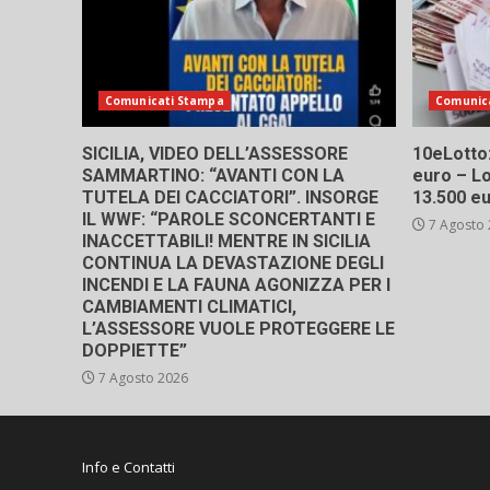
Comunicati Stampa
Comunic
SICILIA, VIDEO DELL’ASSESSORE
10eLotto: 
SAMMARTINO: “AVANTI CON LA
euro – Lo
TUTELA DEI CACCIATORI”. INSORGE
13.500 e
IL WWF: “PAROLE SCONCERTANTI E
7 Agosto
INACCETTABILI! MENTRE IN SICILIA
CONTINUA LA DEVASTAZIONE DEGLI
INCENDI E LA FAUNA AGONIZZA PER I
CAMBIAMENTI CLIMATICI,
L’ASSESSORE VUOLE PROTEGGERE LE
DOPPIETTE”
7 Agosto 2026
Info e Contatti