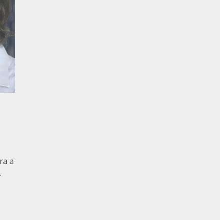
ra a
.