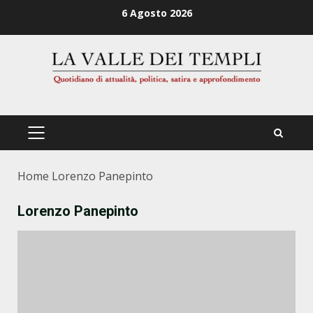
Zum
6 Agosto 2026
Inhalt
springen
PRIMÄRES
MENÜ
Home
Lorenzo Panepinto
Lorenzo Panepinto