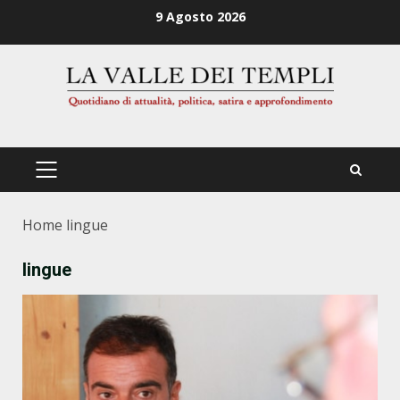
Zum
9 Agosto 2026
Inhalt
springen
PRIMÄRES
MENÜ
Home
lingue
lingue