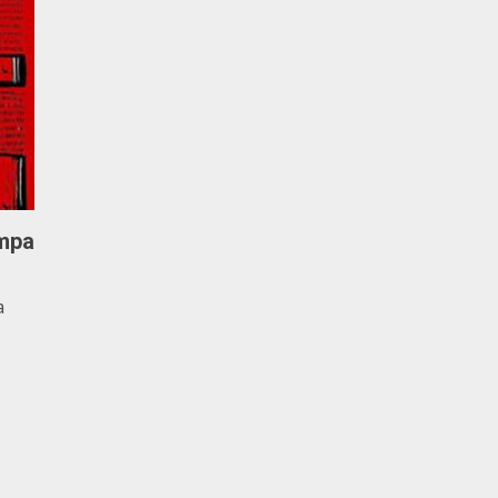
ampa
a