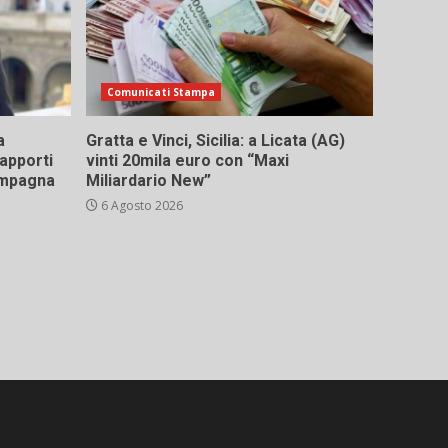
Comunicati Stampa
a
Gratta e Vinci, Sicilia: a Licata (AG)
rapporti
vinti 20mila euro con “Maxi
campagna
Miliardario New”
6 Agosto 2026