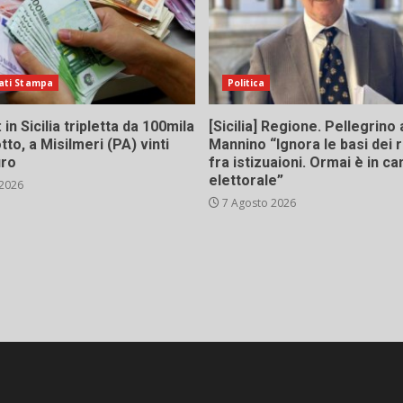
ati Stampa
Politica
in Sicilia tripletta da 100mila
[Sicilia] Regione. Pellegrino 
tto, a Misilmeri (PA) vinti
Mannino “Ignora le basi dei 
uro
fra istizuaioni. Ormai è in 
elettorale”
 2026
7 Agosto 2026