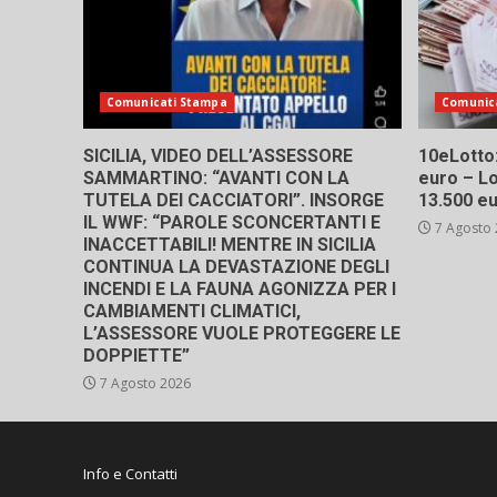
Comunicati Stampa
Comunic
SICILIA, VIDEO DELL’ASSESSORE
10eLotto: 
SAMMARTINO: “AVANTI CON LA
euro – Lo
TUTELA DEI CACCIATORI”. INSORGE
13.500 e
IL WWF: “PAROLE SCONCERTANTI E
7 Agosto
INACCETTABILI! MENTRE IN SICILIA
CONTINUA LA DEVASTAZIONE DEGLI
INCENDI E LA FAUNA AGONIZZA PER I
CAMBIAMENTI CLIMATICI,
L’ASSESSORE VUOLE PROTEGGERE LE
DOPPIETTE”
7 Agosto 2026
Info e Contatti