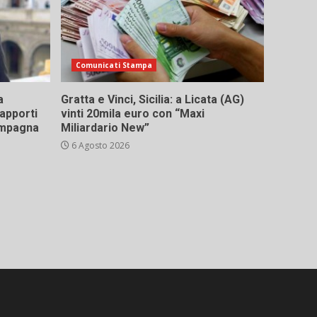
Comunicati Stampa
a
Gratta e Vinci, Sicilia: a Licata (AG)
rapporti
vinti 20mila euro con “Maxi
campagna
Miliardario New”
6 Agosto 2026