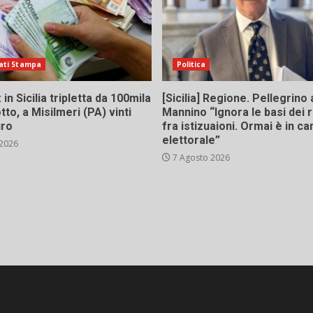
ati Stampa
Politica
in Sicilia tripletta da 100mila
[Sicilia] Regione. Pellegrino 
tto, a Misilmeri (PA) vinti
Mannino “Ignora le basi dei 
uro
fra istizuaioni. Ormai è in 
elettorale”
 2026
7 Agosto 2026