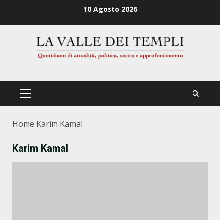
Zum
10 Agosto 2026
Inhalt
springen
PRIMÄRES
MENÜ
Home
Karim Kamal
Karim Kamal