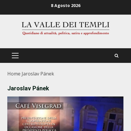
Zum
8 Agosto 2026
Inhalt
springen
PRIMÄRES
MENÜ
Home
Jaroslav Pánek
Jaroslav Pánek