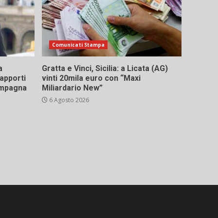
Comunicati Stampa
a
Gratta e Vinci, Sicilia: a Licata (AG)
rapporti
vinti 20mila euro con “Maxi
campagna
Miliardario New”
6 Agosto 2026