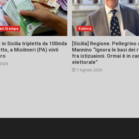
ati Stampa
Politica
in Sicilia tripletta da 100mila
[Sicilia] Regione. Pellegrino 
tto, a Misilmeri (PA) vinti
Mannino “Ignora le basi dei 
uro
fra istizuaioni. Ormai è in 
elettorale”
 2026
7 Agosto 2026