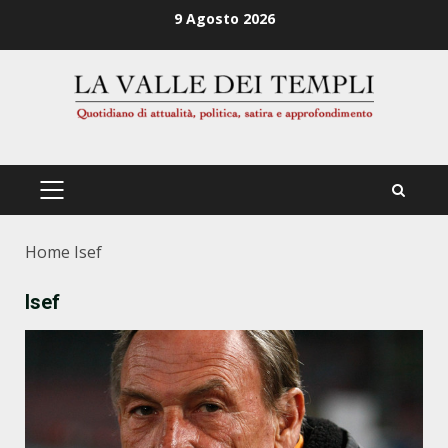
Zum
9 Agosto 2026
Inhalt
springen
PRIMÄRES
MENÜ
Home
Isef
Isef