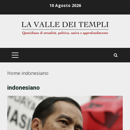
Zum
10 Agosto 2026
Inhalt
springen
PRIMÄRES
MENÜ
Home
indonesiano
indonesiano