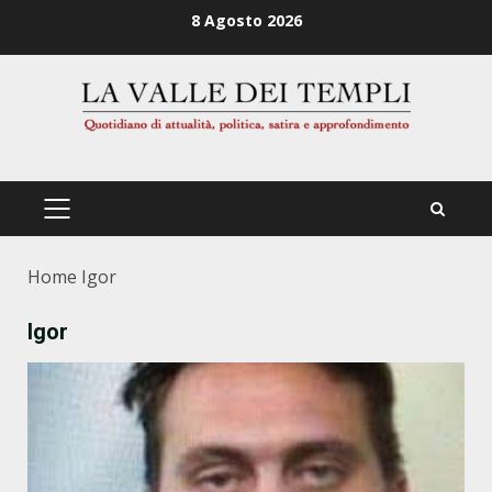
Zum
8 Agosto 2026
Inhalt
springen
PRIMÄRES
MENÜ
Home
Igor
Igor