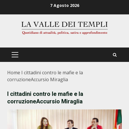
Zum
7 Agosto 2026
Inhalt
springen
PRIMÄRES
MENÜ
Home
I cittadini contro le mafie e la
corruzioneAccursio Miraglia
I cittadini contro le mafie e la
corruzioneAccursio Miraglia