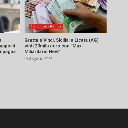
Comunicati Stampa
a
Gratta e Vinci, Sicilia: a Licata (AG)
rapporti
vinti 20mila euro con “Maxi
campagna
Miliardario New”
6 Agosto 2026