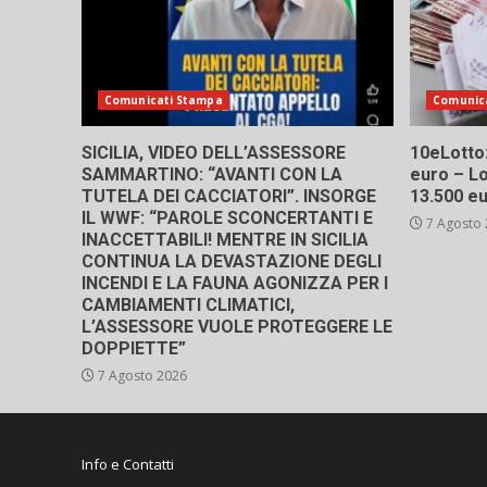
Comunicati Stampa
Comunic
SICILIA, VIDEO DELL’ASSESSORE
10eLotto: 
SAMMARTINO: “AVANTI CON LA
euro – Lo
TUTELA DEI CACCIATORI”. INSORGE
13.500 e
IL WWF: “PAROLE SCONCERTANTI E
7 Agosto
INACCETTABILI! MENTRE IN SICILIA
CONTINUA LA DEVASTAZIONE DEGLI
INCENDI E LA FAUNA AGONIZZA PER I
CAMBIAMENTI CLIMATICI,
L’ASSESSORE VUOLE PROTEGGERE LE
DOPPIETTE”
7 Agosto 2026
Info e Contatti