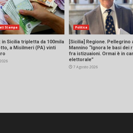
ati Stampa
Politica
in Sicilia tripletta da 100mila
[Sicilia] Regione. Pellegrino 
tto, a Misilmeri (PA) vinti
Mannino “Ignora le basi dei 
uro
fra istizuaioni. Ormai è in 
elettorale”
 2026
7 Agosto 2026