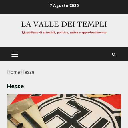
Zum
7 Agosto 2026
Inhalt
springen
PRIMÄRES
MENÜ
Home
Hesse
Hesse