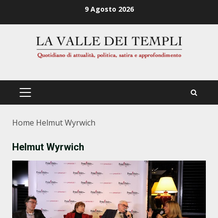
Zum
9 Agosto 2026
Inhalt
springen
PRIMÄRES
MENÜ
Home
Helmut Wyrwich
Helmut Wyrwich