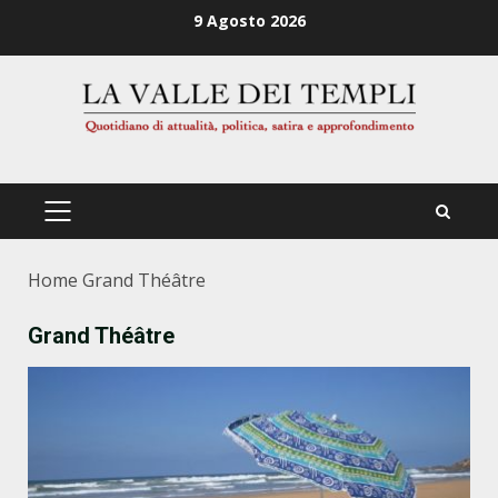
Zum
9 Agosto 2026
Inhalt
springen
PRIMÄRES
MENÜ
Home
Grand Théâtre
Grand Théâtre