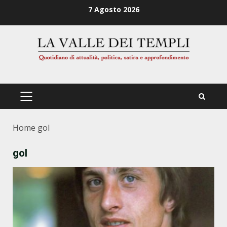
Zum
7 Agosto 2026
Inhalt
springen
PRIMÄRES
MENÜ
Home
gol
gol