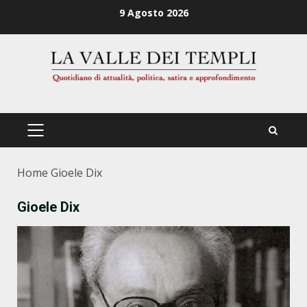
Zum
9 Agosto 2026
Inhalt
springen
PRIMÄRES
MENÜ
Home
Gioele Dix
Gioele Dix