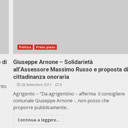
Politica
Primo piano
 di
Giuseppe Arnone – Solidarietà
all’Assessore Massimo Russo e proposta d
cittadinanza onoraria
28 Settembre 2011
9
ento
Agrigento – “Da agrigentino – afferma il consigliere
comunale Giuseppe Arnone -, non posso che
proporre pubblicamente...
Continua a leggere...