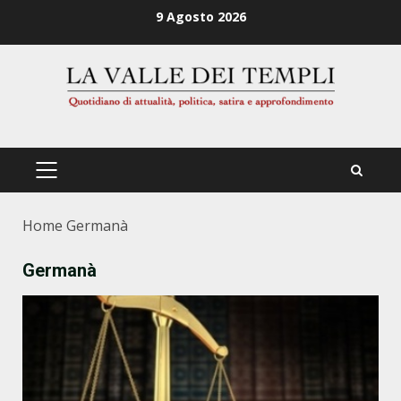
Zum
9 Agosto 2026
Inhalt
springen
PRIMÄRES
MENÜ
Home
Germanà
Germanà