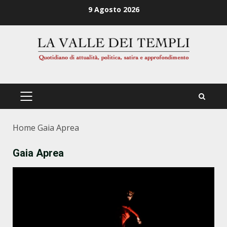
Zum
9 Agosto 2026
Inhalt
springen
PRIMÄRES
MENÜ
Home
Gaia Aprea
Gaia Aprea