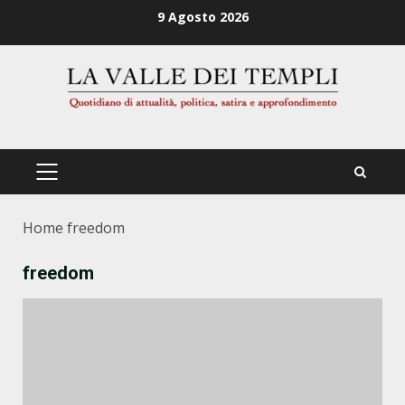
Zum
9 Agosto 2026
Inhalt
springen
PRIMÄRES
MENÜ
Home
freedom
freedom