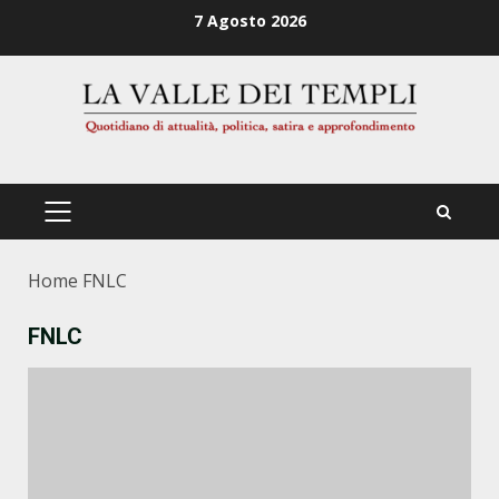
Zum
7 Agosto 2026
Inhalt
springen
PRIMÄRES
MENÜ
Home
FNLC
FNLC