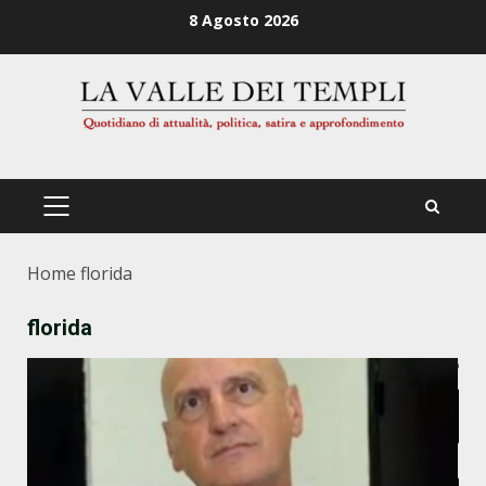
Zum
8 Agosto 2026
Inhalt
springen
PRIMÄRES
MENÜ
Home
florida
florida