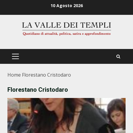
Zum
10 Agosto 2026
Inhalt
springen
PRIMÄRES
MENÜ
Home
Florestano Cristodaro
Florestano Cristodaro