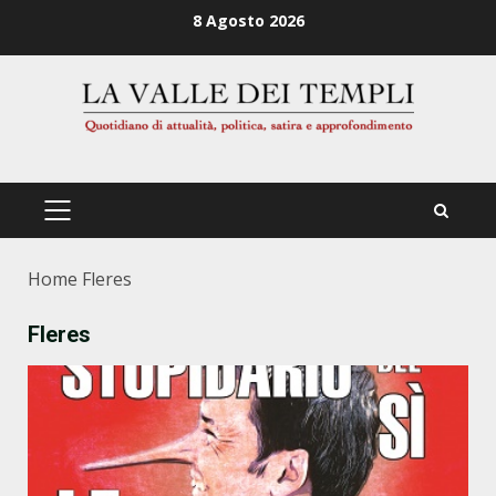
Zum
8 Agosto 2026
Inhalt
springen
PRIMÄRES
MENÜ
Home
Fleres
Fleres