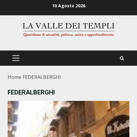
Zum
10 Agosto 2026
Inhalt
springen
PRIMÄRES
MENÜ
Home
FEDERALBERGHI
FEDERALBERGHI