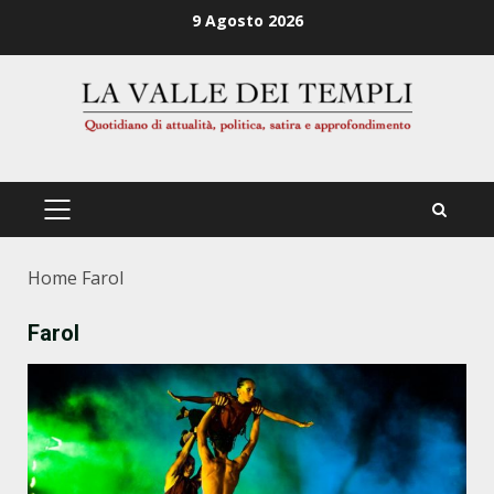
Zum
9 Agosto 2026
Inhalt
springen
PRIMÄRES
MENÜ
Home
Farol
Farol