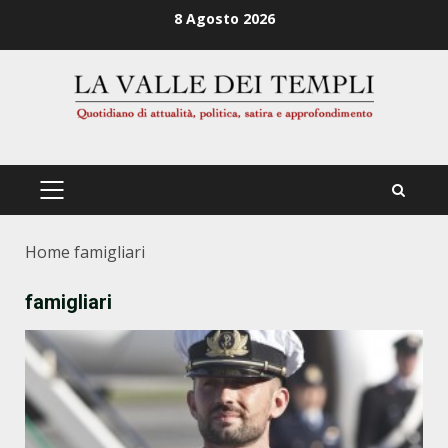
Zum
8 Agosto 2026
Inhalt
springen
PRIMÄRES
MENÜ
Home
famigliari
famigliari