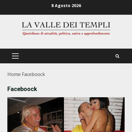
Zum
8 Agosto 2026
Inhalt
springen
PRIMÄRES
MENÜ
Home
Faceboock
Faceboock