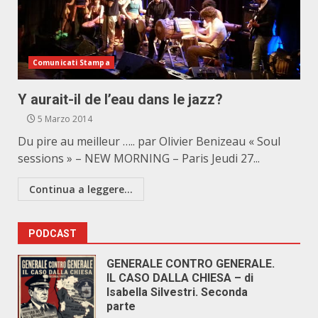
Comunicati Stampa
Y aurait-il de l’eau dans le jazz?
5 Marzo 2014
Du pire au meilleur ….. par Olivier Benizeau « Soul
sessions » – NEW MORNING – Paris Jeudi 27...
Continua a leggere...
PODCAST
GENERALE CONTRO GENERALE.
IL CASO DALLA CHIESA – di
Isabella Silvestri. Seconda
parte