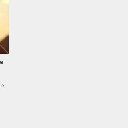
le
 è